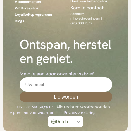
Boek een behandeling
Abonnementen
Kom in contact
WKR-regeling
contact@
Loyaliteitsprogramma
mhc-scheveningen.nl
Blogs
070 889 23 17
Ontspan, herstel 
en geniet.
Meld je aan voor onze nieuwsbrief
Alle rechten voorbehouden.
©2026 Ma Sage B.V. 
Algemene voorwaarden
   -   
Privacyverklaring
Select Language
Dutch