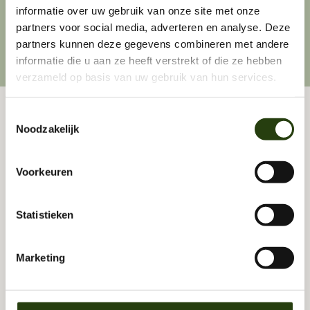
informatie over uw gebruik van onze site met onze
partners voor social media, adverteren en analyse. Deze
partners kunnen deze gegevens combineren met andere
informatie die u aan ze heeft verstrekt of die ze hebben
verzameld op basis van uw gebruik van hun services.
Toestemmingsselectie
Bekijk onze meest 
Noodzakelijk
gestelde vragen
Voorkeuren
We hebben de belangrijkste vragen 
voor je op een rij gezet. Kort, duidelijk 
Statistieken
en zonder onduidelijkheid.
Marketing
Wat is het verschil tussen deep tissue en 
sportmassage?