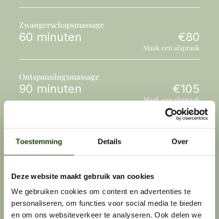
Zwangerschapsmassage
60 minuten
€80
Maak een afspraak
Ontspanningsmassage
90 minuten
€105
Maak een afspraak
Sportmassage
90 minuten
€110
Toestemming
Details
Over
Maak een afspraak
Deze website maakt gebruik van cookies
Lymfedrainage
40 minuten
€70
We gebruiken cookies om content en advertenties te
Maak een afspraak
personaliseren, om functies voor social media te bieden
en om ons websiteverkeer te analyseren. Ook delen we